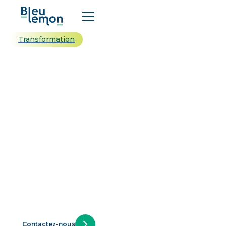
Transformation
Change Starter DSI
: démarrer votre
transformation
Diagnostiquez l'état réel de votre SI avant
d'investir dans la transformation outillée. Identifiez
les blocages organisationnels et culturels qui
freinent l'adoption de vos outils, et posez les bases
d'un changement durable avec l'expertise terrain
de BleuLemon.
Contactez-nous