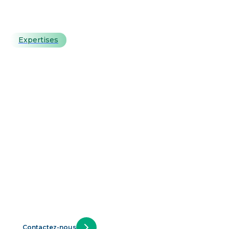
Expertises
Testez l'IA sur votre
infrastructure et
mesurez le ROI
Déployez un PoC IA sur vos outils métier en 2 mois.
Testez sur vos instances. Comparez votre stack et
notre système agentique sur mesure. Décidez en
fonction du ROI. Une IA gouvernée, réversible, en
Saas ou On Premise, et qui optimise vos coûts sans
lock-in éditeur.
Contactez-nous