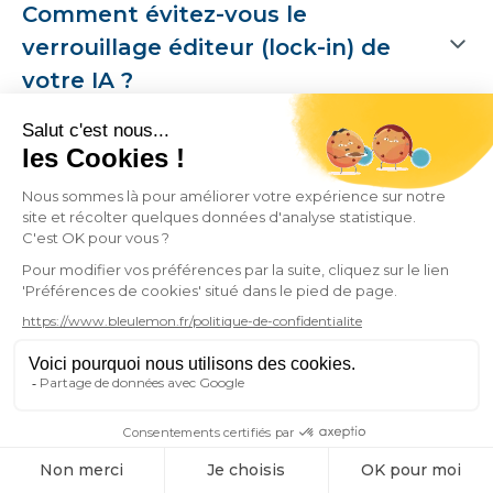
Comment évitez-vous le
verrouillage éditeur (lock-in) de
votre IA ?
Nous limitons au maximum le vendor
lock-in :
nous standardisons prompts, policies
et évaluations via MCP,
nous utilisons des connecteurs neutres
pour interfacer vos outils,
notre architecture multi-agents isole
votre logique métier des modèles IA.
Le PoC repose sur des modèles à poids
ouverts et permet de montrer
concrètement le switch entre plusieurs
modèles et providers, sans modification