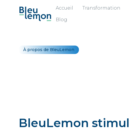
Accueil
Transformation
Blog
À propos de BleuLemon
Qui somme
BleuLemon stimu