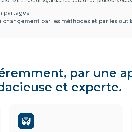
e RSE structurée, articulée autour de plusieurs étape
on partagée
 changement par les méthodes et par les outil
féremment, par une 
dacieuse et experte.