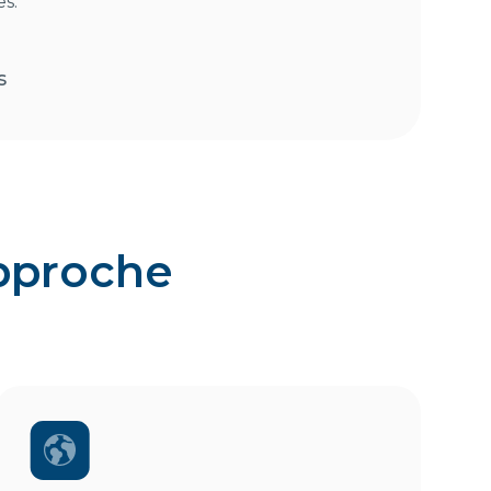
s.
s
approche