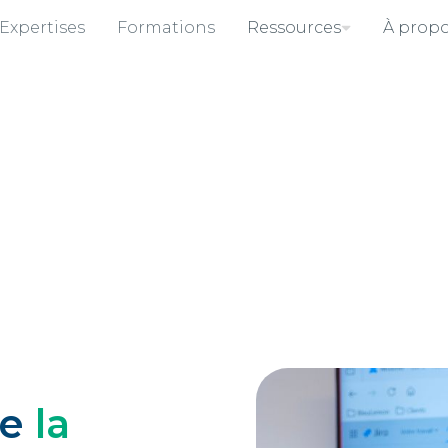
Expertises
Formations
Ressources
À prop
s-nous ?
le
la