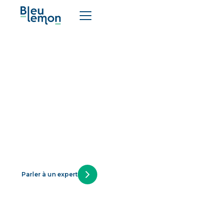
Livres blancs
Des ressources concrètes pour aider les DSI à
prendre du recul, structurer leurs décisions
et faire avancer leurs transformations IT avec plus
de clarté.
Parler à un expert